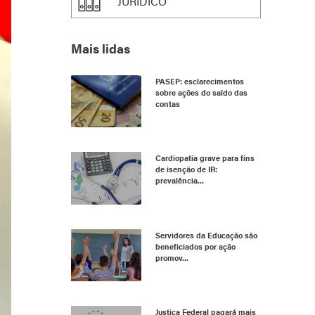
JURÍDICO
Mais lidas
PASEP: esclarecimentos
sobre ações do saldo das
contas
Cardiopatia grave para fins
de isenção de IR:
prevalência...
Servidores da Educação são
beneficiados por ação
promov...
Justiça Federal pagará mais