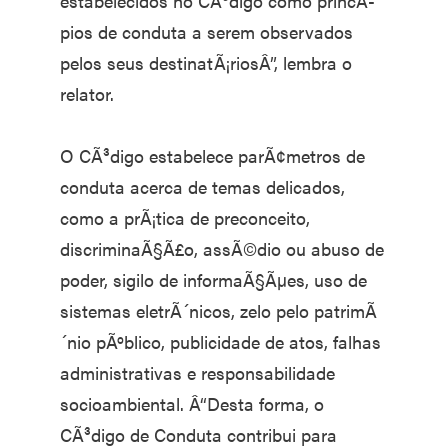
estabelecidos no CÃ³digo como princÃ­
pios de conduta a serem observados
pelos seus destinatÃ¡riosÂ”, lembra o
relator.
O CÃ³digo estabelece parÃ¢metros de
conduta acerca de temas delicados,
como a prÃ¡tica de preconceito,
discriminaÃ§Ã£o, assÃ©dio ou abuso de
poder, sigilo de informaÃ§Ãµes, uso de
sistemas eletrÃ´nicos, zelo pelo patrimÃ
´nio pÃºblico, publicidade de atos, falhas
administrativas e responsabilidade
socioambiental. Â“Desta forma, o
CÃ³digo de Conduta contribui para