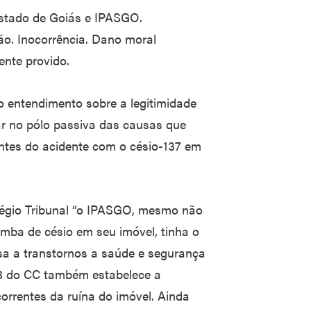
 Estado de Goiás e IPASGO.
ão. Inocorrência. Dano moral
nte provido.
u o entendimento sobre a legitimidade
ar no pólo passiva das causas que
ntes do acidente com o césio-137 em
egrégio Tribunal “o IPASGO, mesmo não
mba de césio em seu imóvel, tinha o
usa a transtornos a saúde e segurança
528 do CC também estabelece a
orrentes da ruína do imóvel. Ainda