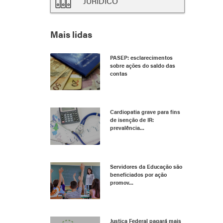
JURÍDICO
Mais lidas
PASEP: esclarecimentos
sobre ações do saldo das
contas
Cardiopatia grave para fins
de isenção de IR:
prevalência...
Servidores da Educação são
beneficiados por ação
promov...
Justiça Federal pagará mais