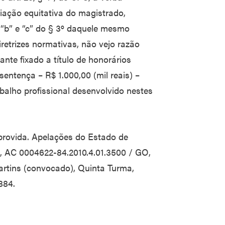
iação equitativa do magistrado,
 “b” e “c” do § 3º daquele mesmo
iretrizes normativas, não vejo razão
te fixado a título de honorários
sentença – R$ 1.000,00 (mil reais) –
alho profissional desenvolvido nestes
 provida. Apelações do Estado de
, AC 0004622-84.2010.4.01.3500 / GO,
artins (convocado), Quinta Turma,
884.