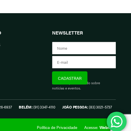
O
NEWSLETTER
s
Assine e fique informado sobre
notícias e eventos.
26-6937
BELÉM:
(91) 3347-4110
JOÃO PESSOA:
(83) 3021-5737
Política de Privacidade
Acesse:
Webmail