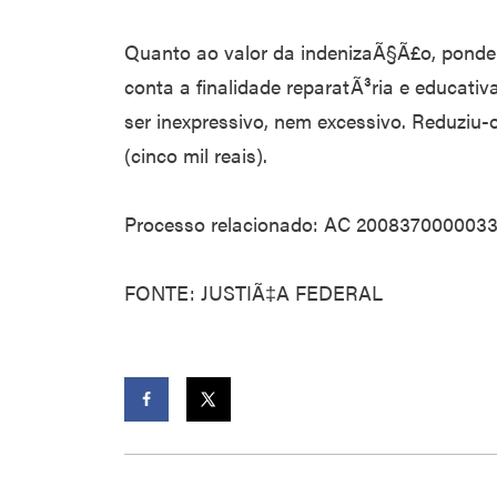
Quanto ao valor da indenizaÃ§Ã£o, ponde
conta a finalidade reparatÃ³ria e educat
ser inexpressivo, nem excessivo. Reduziu-o
(cinco mil reais).
Processo relacionado: AC 20083700000
FONTE: JUSTIÃ‡A FEDERAL
Facebook
Twitter