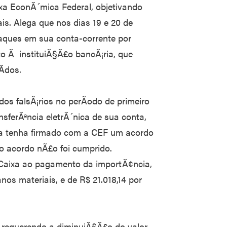
ixa EconÃ´mica Federal, objetivando
s. Alega que nos dias 19 e 20 de
aques em sua conta-corrente por
o Ã instituiÃ§Ã£o bancÃ¡ria, que
Ã­dos.
dos falsÃ¡rios no perÃ­odo de primeiro
nsferÃªncia eletrÃ´nica de sua conta,
ora tenha firmado com a CEF um acordo
 o acordo nÃ£o foi cumprido.
 Caixa ao pagamento da importÃ¢ncia,
nos materiais, e de R$ 21.018,14 por
 requerendo a diminuiÃ§Ã£o do valor