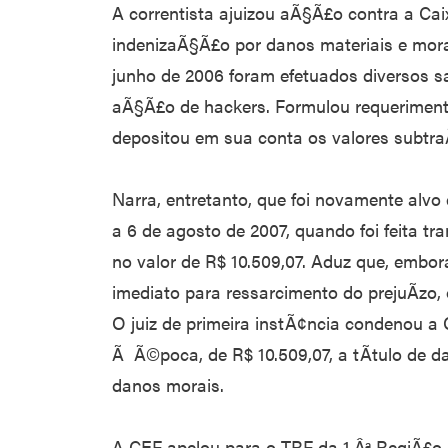
A correntista ajuizou aÃ§Ã£o contra a Ca
indenizaÃ§Ã£o por danos materiais e morai
junho de 2006 foram efetuados diversos s
aÃ§Ã£o de hackers. Formulou requeriment
depositou em sua conta os valores subtra
Narra, entretanto, que foi novamente alvo 
a 6 de agosto de 2007, quando foi feita tra
no valor de R$ 10.509,07. Aduz que, emb
imediato para ressarcimento do prejuÃ­zo,
O juiz de primeira instÃ¢ncia condenou a
Ã Ã©poca, de R$ 10.509,07, a tÃ­tulo de da
danos morais.
A CEF apelou para o TRF da 1.Âª RegiÃ£o,