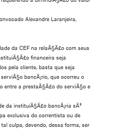
convocado Alexandre Laranjeira,
idade da CEF na relaÃ§Ã£o com seus
nstituiÃ§Ã£o financeira seja
os pela cliente, basta que seja
erviÃ§o bancÃ¡rio, que ocorreu o
to entre a prestaÃ§Ã£o do serviÃ§o e
 da instituiÃ§Ã£o bancÃ¡ria sÃ³
lpa exclusiva do correntista ou de
tal culpa, devendo, dessa forma, ser