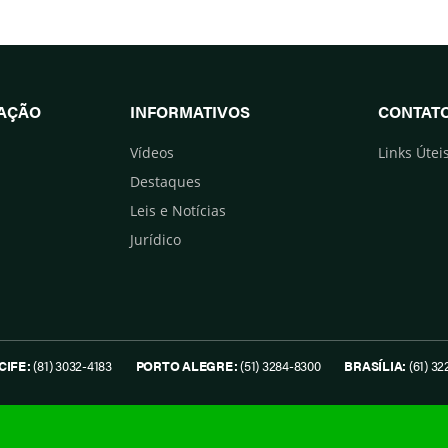
UAÇÃO
INFORMATIVOS
CONTAT
Vídeos
Links Útei
Destaques
Leis e Notícias
Jurídico
CIFE:
(81) 3032-4183
PORTO ALEGRE:
(51) 3284-8300
BRASÍLIA:
(61) 32