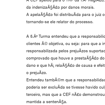
da indenizaÃ§Ã£o por danos morais.
A apelaÃ§Ã£o foi distribuÃ­da para o juiz 
tornando-se ele relator do processo.
A 5.Âª Turma entendeu que a responsabil
clientes Ã© objetiva, ou seja: para que a i
responsabilizada pelos prejuÃ­zos suportad
comprovado que houve a prestaÃ§Ã£o do s
dano e que hÃ¡ relaÃ§Ã£o de causa e efei
o prejuÃ­zo.
Entendeu tambÃ©m que a responsabilidade
poderia ser excluÃ­da se tivesse havido cu
terceiro, mas que a CEF nÃ£o demonstrou 
mantida a sentenÃ§a.