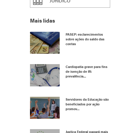
JURÍDICO
Mais lidas
PASEP: esclarecimentos
sobre ações do saldo das
contas
Cardiopatia grave para fins
de isenção de IR:
prevalência...
Servidores da Educação são
beneficiados por ação
promov...
Justiça Federal pagará mais