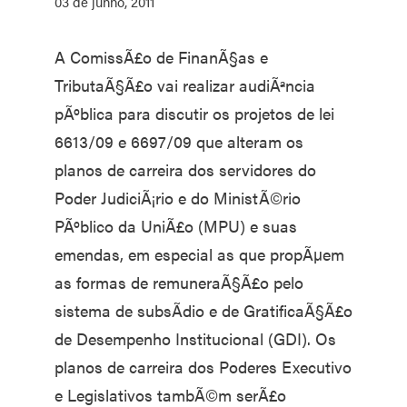
03 de junho, 2011
A ComissÃ£o de FinanÃ§as e
TributaÃ§Ã£o vai realizar audiÃªncia
pÃºblica para discutir os projetos de lei
6613/09 e 6697/09 que alteram os
planos de carreira dos servidores do
Poder JudiciÃ¡rio e do MinistÃ©rio
PÃºblico da UniÃ£o (MPU) e suas
emendas, em especial as que propÃµem
as formas de remuneraÃ§Ã£o pelo
sistema de subsÃ­dio e de GratificaÃ§Ã£o
de Desempenho Institucional (GDI). Os
planos de carreira dos Poderes Executivo
e Legislativos tambÃ©m serÃ£o