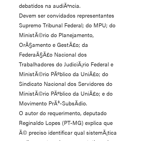
debatidos na audiÃªncia.
Devem ser convidados representantes
Supremo Tribunal Federal; do MPU; do
MinistÃ©rio do Planejamento,
OrÃ§amento e GestÃ£o; da
FederaÃ§Ã£o Nacional dos
Trabalhadores do JudiciÃ¡rio Federal e
MinistÃ©rio PÃºblico da UniÃ£o; do
Sindicato Nacional dos Servidores do
MinistÃ©rio PÃºblico da UniÃ£o; e do
Movimento PrÃ³-SubsÃ­dio.
O autor do requerimento, deputado
Reginaldo Lopes (PT-MG) explica que
Ã© preciso identificar qual sistemÃ¡tica