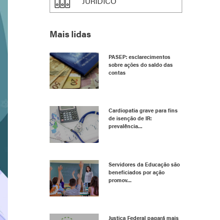
JURÍDICO
Mais lidas
PASEP: esclarecimentos
sobre ações do saldo das
contas
Cardiopatia grave para fins
de isenção de IR:
prevalência...
Servidores da Educação são
beneficiados por ação
promov...
Justiça Federal pagará mais