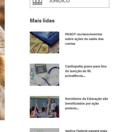
JURÍDICO
Mais lidas
PASEP: esclarecimentos
sobre ações do saldo das
contas
Cardiopatia grave para fins
de isenção de IR:
prevalência...
Servidores da Educação são
beneficiados por ação
promov...
Justiça Federal pagará mais