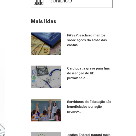
JURÍDICO
Mais lidas
PASEP: esclarecimentos
sobre ações do saldo das
contas
Cardiopatia grave para fins
de isenção de IR:
prevalência...
Servidores da Educação são
beneficiados por ação
promov...
Justiça Federal pagará mais