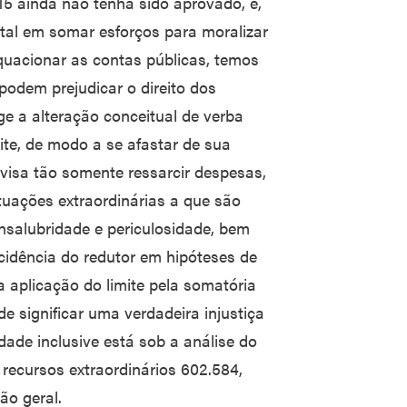
15 ainda não tenha sido aprovado, e,
atal em somar esforços para moralizar
quacionar as contas públicas, temos
podem prejudicar o direito dos
ge a alteração conceitual de verba
mite, de modo a se afastar de sua
 visa tão somente ressarcir despesas,
tuações extraordinárias a que são
nsalubridade e periculosidade, bem
ncidência do redutor em hipóteses de
a aplicação do limite pela somatória
e significar uma verdadeira injustiça
idade inclusive está sob a análise do
recursos extraordinários 602.584,
ão geral.