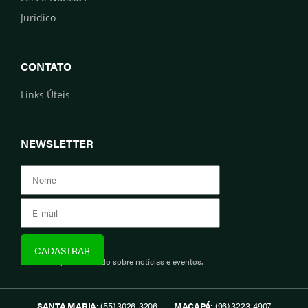
Jurídico
CONTATO
Links Úteis
NEWSLETTER
Assine e fique informado sobre notícias e eventos.
SANTA MARIA:
(55) 3026-3206
MACAPÁ:
(96) 3223-4907