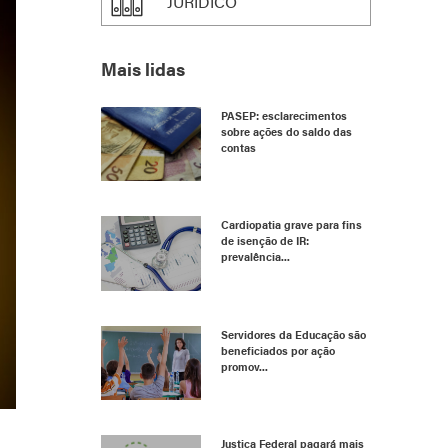
JURÍDICO
Mais lidas
PASEP: esclarecimentos
sobre ações do saldo das
contas
Cardiopatia grave para fins
de isenção de IR:
prevalência...
Servidores da Educação são
beneficiados por ação
promov...
Justiça Federal pagará mais