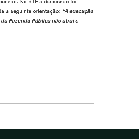
scussão. No STF a discussão foi
da a seguinte orientação:
“A execução
 da Fazenda Pública não atrai o