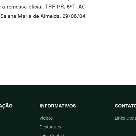
à remessa oficial. TRF 1ªR. 5ªT., AC
 Selene Maria de Almeida, 29/06/04.
UAÇÃO
INFORMATIVOS
CONTAT
Vídeos
Links Útei
Destaques
Leis e Notícias