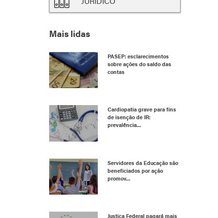
JURÍDICO
Mais lidas
PASEP: esclarecimentos
sobre ações do saldo das
contas
Cardiopatia grave para fins
de isenção de IR:
prevalência...
Servidores da Educação são
beneficiados por ação
promov...
Justiça Federal pagará mais