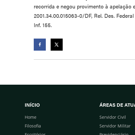
recorrida e negou provimento à apelação e 
2001.34.00.015063-0/DF, Rel. Des. Federal
Inf. 155.
Facebook
Twitter
INÍCIO
ÁREAS DE AT
Home
Servidor Civil
Filosofia
Servidor Militar
Escritórios
Previdenciário