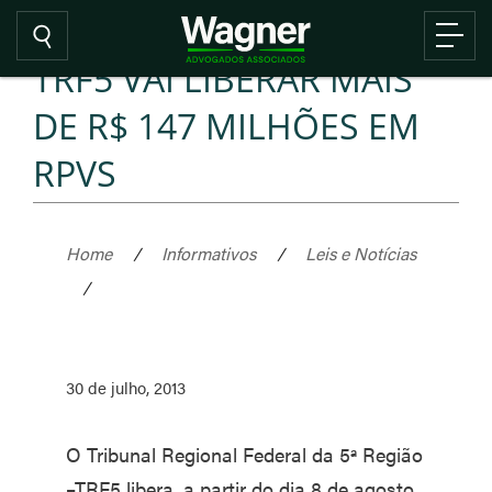
TRF5 VAI LIBERAR MAIS
DE R$ 147 MILHÕES EM
RPVS
Home
/
Informativos
/
Leis e Notícias
/
30 de julho, 2013
O Tribunal Regional Federal da 5ª Região
–TRF5 libera, a partir do dia 8 de agosto,