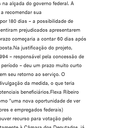
 na alçada do governo federal. A
o a recomendar sua
or 180 dias – a possibilidade de
sentiram prejudicados apresentarem
prazo começaria a contar 60 dias após
oposta.Na justificação do projeto,
994 – responsável pela concessão de
 período – deu um prazo muito curto
rem seu retorno ao serviço. O
divulgação da medida, o que teria
otenciais beneficiários.Flexa Ribeiro
omo “uma nova oportunidade de ver
idores e empregados federais)
ouver recurso para votação pelo
retamente à Câmara dos Deputados, já