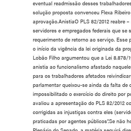
eventual readmissão desses trabalhadores
solução proposta convenceu Flexa Ribeir
aprovação.AnistiaO PLS 82/2012 reabre – p
servidores e empregados federais que se 
requerimento de retorno ao serviço. Esse 
o início da vigência da lei originada da pr
Lobão Filho argumentou que a Lei 8.878/1
anistia ao funcionalismo afastado naquele
para os trabalhadores afetados reivindica
parlamentar queixou-se ainda da falta de 
impossibilitado o exercício do direito por p
avaliou a apresentação do PLS 82/2012 c
corrigidas as injustiças contra eles (serv
praticadas por agentes públicos”.Se não h
Plenário do Senado, a matéria seguirá di