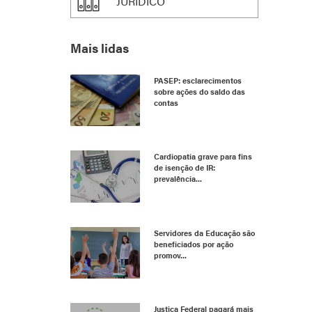
JURÍDICO
Mais lidas
PASEP: esclarecimentos
sobre ações do saldo das
contas
Cardiopatia grave para fins
de isenção de IR:
prevalência...
Servidores da Educação são
beneficiados por ação
promov...
Justiça Federal pagará mais