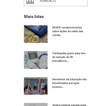
JURÍDICO
Mais lidas
PASEP: esclarecimentos
sobre ações do saldo das
contas
Cardiopatia grave para fins
de isenção de IR:
prevalência...
Servidores da Educação são
beneficiados por ação
promov...
Justiça Federal pagará mais