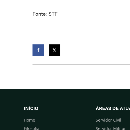
Fonte: STF
Facebook
Twitter
INÍCIO
ÁREAS DE AT
Home
Servidor Civil
Filosofia
Servidor Militar