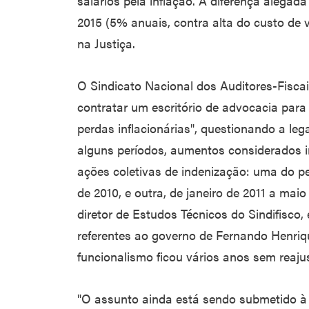
salários pela inflação. A diferença alegad
2015 (5% anuais, contra alta do custo de 
na Justiça.
O Sindicato Nacional dos Auditores-Fiscais
contratar um escritório de advocacia pa
perdas inflacionárias", questionando a le
alguns períodos, aumentos considerados 
ações coletivas de indenização: uma do p
de 2010, e outra, de janeiro de 2011 a mai
diretor de Estudos Técnicos do Sindifisc
referentes ao governo de Fernando Henri
funcionalismo ficou vários anos sem reaju
"O assunto ainda está sendo submetido à a