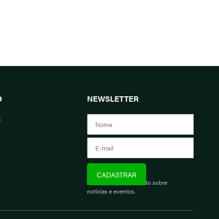
O
NEWSLETTER
s
Assine e fique informado sobre
notícias e eventos.