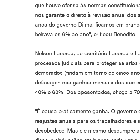
que houve ofensa às normas constitucionai
nos garante o direito à revisão anual dos 
anos do governo Dilma, ficamos em branc
beirava os 6% ao ano", criticou Benedito.
Nelson Lacerda, do escritório Lacerda e 
processos judiciais para proteger salário
demorados (findam em torno de cinco anos
defasagen nos ganhos mensais dos que est
40% e 60%. Dos aposentados, chega a 7
"É causa praticamente ganha. O governo
reajustes anuais para os trabalhadores 
desobedece. Mas ele mesmo descumpre as 
disse, é abrir ações em blocos cada vez qu