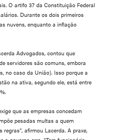
s. O artifo 37 da Constituição Federal
salários. Durante os dois primeiros
as nuvens, enquanto a inflação
Lacerda Advogados, contou que
s de servidores são comuns, embora
, no caso da União). Isso porque a
ão na ativa, segundo ele, está entre
0%.
 exige que as empresas concedam
e impõe pesadas multas a quem
regras", afirmou Lacerda. A praxe,
e o governo erra. "Tem funcionário