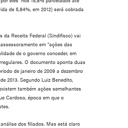
a por eles nos 15,8% parcelados até
vida de 5,84%, em 2012) será cobrada
 da Receita Federal (Sindifisco) vai
ra assessoramento em "ações das
galidade de o governo conceder, em
irregulares. O documento aponta duas
eríodo de janeiro de 2009 a dezembro
o de 2013. Segundo Luiz Benedito,
o, existem também ações semelhantes
que Cardoso, época em que o
stes.
nálise dos filiados. Mas está claro