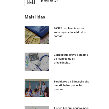
JURÍDICO
Mais lidas
PASEP: esclarecimentos
sobre ações do saldo das
contas
Cardiopatia grave para fins
de isenção de IR:
prevalência...
Servidores da Educação são
beneficiados por ação
promov...
Justiça Federal pagará mais