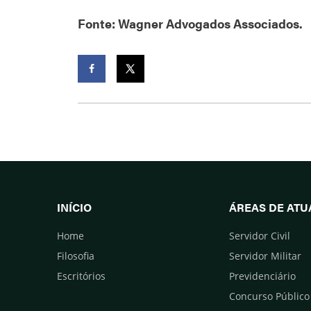
Fonte: Wagner Advogados Associados.
Facebook
Twitter
INÍCIO
ÁREAS DE AT
Home
Servidor Civil
Filosofia
Servidor Militar
Escritórios
Previdenciário
Concurso Público