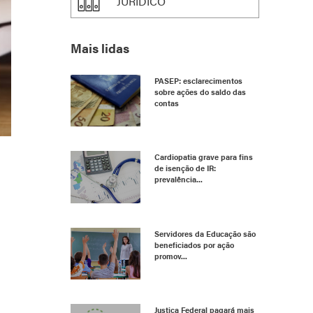
JURÍDICO
Mais lidas
PASEP: esclarecimentos
sobre ações do saldo das
contas
Cardiopatia grave para fins
de isenção de IR:
prevalência...
Servidores da Educação são
beneficiados por ação
promov...
Justiça Federal pagará mais