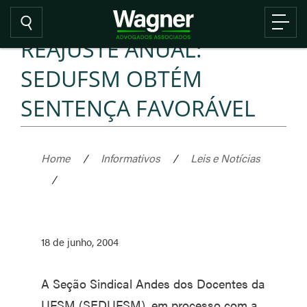
REAJUSTE ANUAL:
SEDUFSM OBTÉM
SENTENÇA FAVORÁVEL
Home
/
Informativos
/
Leis e Notícias
/
18 de junho, 2004
A Seção Sindical Andes dos Docentes da
UFSM (SEDUFSM), em processo com a