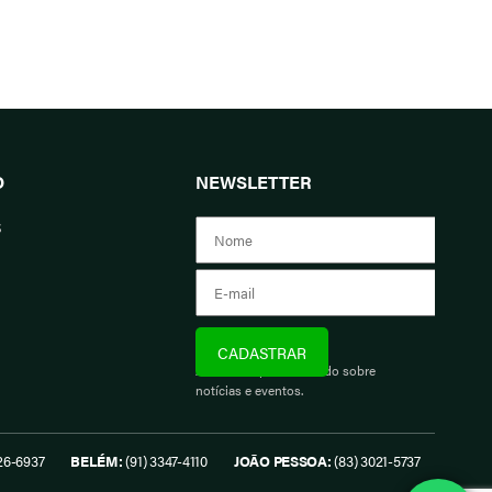
O
NEWSLETTER
s
Assine e fique informado sobre
notícias e eventos.
26-6937
BELÉM:
(91) 3347-4110
JOÃO PESSOA:
(83) 3021-5737