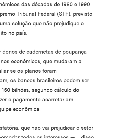
nômicos das décadas de 1980 e 1990
Supremo Tribunal Federal (STF), previsto
numa solução que não prejudique o
ito no país.
or donos de cadernetas de poupança
planos econômicos, que mudaram a
liar se os planos foram
am, os bancos brasileiros podem ser
$ 150 bilhões, segundo cálculo do
azer o pagamento acarretariam
 equipe econômica.
tória, que não vai prejudicar o setor
i acomodar todos os interesses — disse