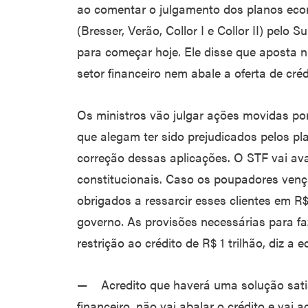
ao comentar o julgamento dos planos eco
(Bresser, Verão, Collor I e Collor II) pelo 
para começar hoje. Ele disse que aposta 
setor financeiro nem abale a oferta de créd
Os ministros vão julgar ações movidas p
que alegam ter sido prejudicados pelos 
correção dessas aplicações. O STF vai ava
constitucionais. Caso os poupadores venç
obrigados a ressarcir esses clientes em R
governo. As provisões necessárias para f
restrição ao crédito de R$ 1 trilhão, diz a
— Acredito que haverá uma solução satisfa
financeiro, não vai abalar o crédito e va