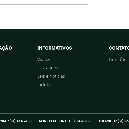
UAÇÃO
INFORMATIVOS
CONTAT
Vídeos
Links Útei
Destaques
Leis e Notícias
Jurídico
CIFE:
(81) 3032-4183
PORTO ALEGRE:
(51) 3284-8300
BRASÍLIA:
(61) 32