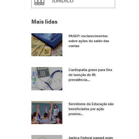
JURÍDICO
Mais lidas
PASEP: esclarecimentos
sobre ações do saldo das
contas
Cardiopatia grave para fins
de isenção de IR:
prevalência...
Servidores da Educação são
beneficiados por ação
promov...
Justiça Federal pagará mais