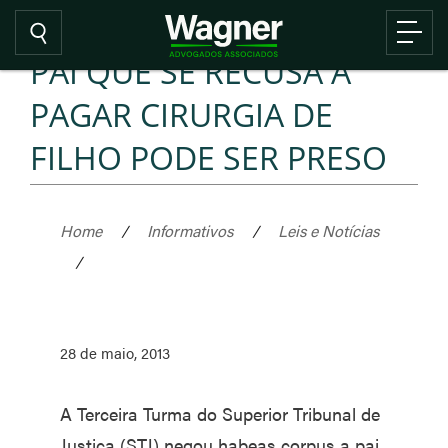
PAI QUE SE RECUSA A
PAGAR CIRURGIA DE
FILHO PODE SER PRESO
Home
/
Informativos
/
Leis e Notícias
/
28 de maio, 2013
A Terceira Turma do Superior Tribunal de
Justiça (STJ) negou habeas corpus a pai