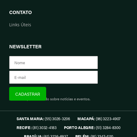
CONTATO
Links Úteis
NEWSLETTER
Assine e fique informado sobre notícias e eventos.
SANTA MARIA:
(55) 3026-3206
MACAPÁ:
(96) 3223-4907
RECIFE:
(81) 3032-4183
PORTO ALEGRE:
(51) 3284-8300
BRASÍLIA:
(61) 3226-6937
BELÉM:
(91) 3347-4110