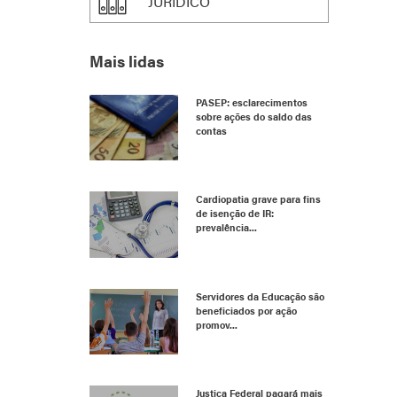
JURÍDICO
Mais lidas
PASEP: esclarecimentos
sobre ações do saldo das
contas
Cardiopatia grave para fins
de isenção de IR:
prevalência...
Servidores da Educação são
beneficiados por ação
promov...
Justiça Federal pagará mais