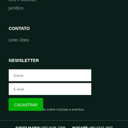
Jurídico
CONTATO
Links Úteis
NEWSLETTER
Assine e fique informado sobre notícias e eventos.
SANTA MARIA:
(55) 3026-3206
MACAPÁ:
(96) 3223-4907