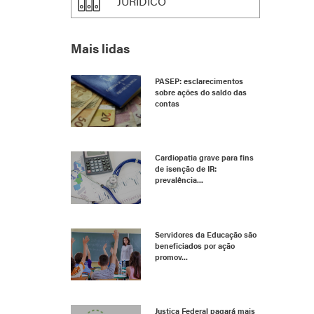
JURÍDICO
Mais lidas
PASEP: esclarecimentos
sobre ações do saldo das
contas
Cardiopatia grave para fins
de isenção de IR:
prevalência...
Servidores da Educação são
beneficiados por ação
promov...
Justiça Federal pagará mais