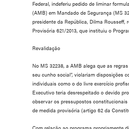
Federal, indeferiu pedido de liminar formu
(AMB) em Mandado de Segurança (MS 322
presidente da República, Dilma Rousseff, 
Provisória 621/2013, que instituiu o Prog
Revalidação
No MS 32238, a AMB alega que as regras 
seu cunho social”, violariam disposições c
individuais como o do livre exercício prof
Executivo teria desrespeitado o devido pro
observar os pressupostos constitucionais 
de medida provisória (artigo 62 da Constit
Com relação ao programa propriamente di