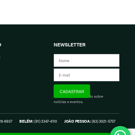
O
NEWSLETTER
s
Assine e fique informado sobre
notícias e eventos.
26-6937
BELÉM:
(91) 3347-4110
JOÃO PESSOA:
(83) 3021-5737