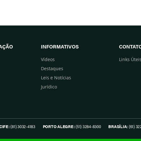
UAÇÃO
INFORMATIVOS
CONTAT
Vídeos
Links Útei
Destaques
Leis e Notícias
Jurídico
CIFE:
(81) 3032-4183
PORTO ALEGRE:
(51) 3284-8300
BRASÍLIA:
(61) 32