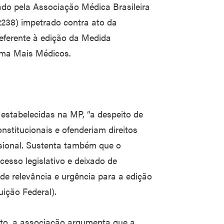
lado pela Associação Médica Brasileira
38) impetrado contra ato da
referente à edição da Medida
rama Mais Médicos.
estabelecidas na MP, “a despeito de
onstitucionais e ofenderiam direitos
issional. Sustenta também que o
cesso legislativo e deixado de
de relevância e urgência para a edição
uição Federal).
to, a associação argumenta que a