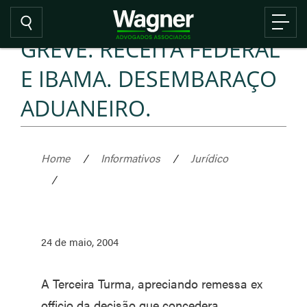
GREVE. RECEITA FEDERAL
E IBAMA. DESEMBARAÇO
ADUANEIRO.
Home
/
Informativos
/
Jurídico
/
24 de maio, 2004
A Terceira Turma, apreciando remessa ex
officio da decisão que concedera