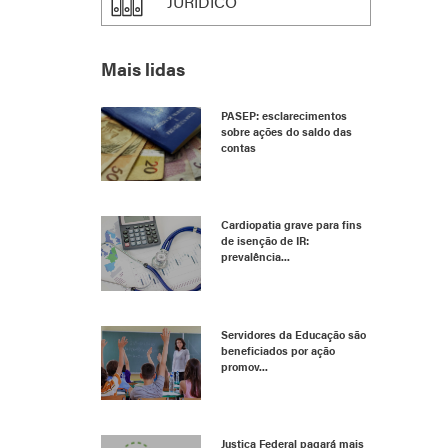
JURÍDICO
Mais lidas
PASEP: esclarecimentos
sobre ações do saldo das
contas
Cardiopatia grave para fins
de isenção de IR:
prevalência...
Servidores da Educação são
beneficiados por ação
promov...
Justiça Federal pagará mais