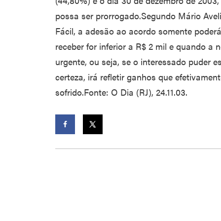
(44,80%) é o dia 30 de dezembro de 2003,
possa ser prorrogado.Segundo Mário Aveli
Fácil, a adesão ao acordo somente poderá
receber for inferior a R$ 2 mil e quando a
urgente, ou seja, se o interessado puder e
certeza, irá refletir ganhos que efetivamen
sofrido.Fonte: O Dia (RJ), 24.11.03.
Facebook
Twitter