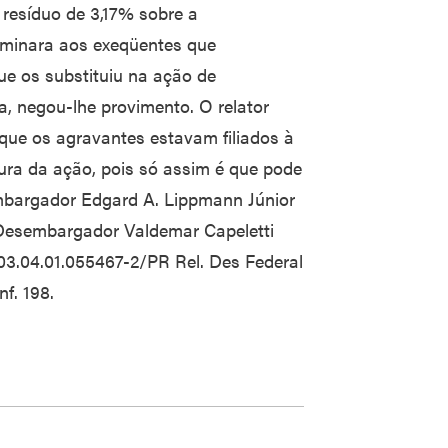
resíduo de 3,17% sobre a
rminara aos exeqüentes que
ue os substituiu na ação de
, negou-lhe provimento. O relator
ue os agravantes estavam filiados à
ura da ação, pois só assim é que pode
embargador Edgard A. Lippmann Júnior
 Desembargador Valdemar Capeletti
03.04.01.055467-2/PR Rel. Des Federal
f. 198.