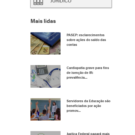
JURÍDICO
Mais lidas
PASEP: esclarecimentos
sobre ações do saldo das
contas
Cardiopatia grave para fins
de isenção de IR:
prevalência...
Servidores da Educação são
beneficiados por ação
promov...
Justiça Federal pagará mais