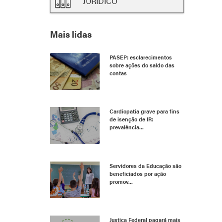
JURÍDICO
Mais lidas
PASEP: esclarecimentos
sobre ações do saldo das
contas
Cardiopatia grave para fins
de isenção de IR:
prevalência...
Servidores da Educação são
beneficiados por ação
promov...
Justiça Federal pagará mais