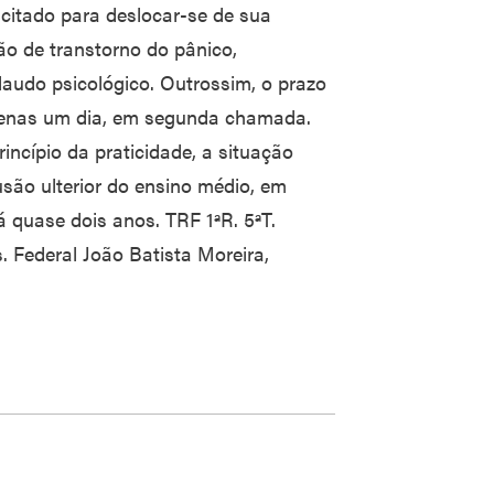
citado para deslocar-se de sua
zão de transtorno do pânico,
audo psicológico. Outrossim, o prazo
apenas um dia, em segunda chamada.
rincípio da praticidade, a situação
usão ulterior do ensino médio, em
á quase dois anos. TRF 1ªR. 5ªT.
 Federal João Batista Moreira,