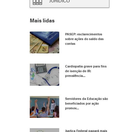
JURÍDICO
Mais lidas
PASEP: esclarecimentos
sobre ações do saldo das
contas
Cardiopatia grave para fins
de isenção de IR:
prevalência...
Servidores da Educação são
beneficiados por ação
promov...
Justiça Federal pagará mais