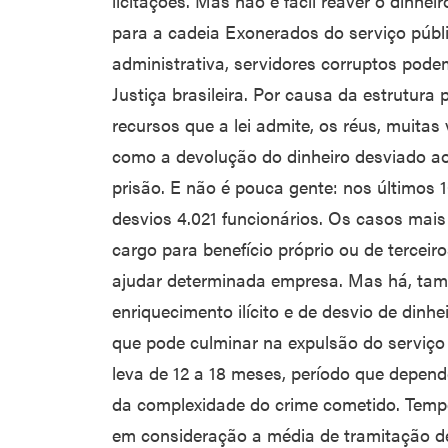
licitações. Mas não é fácil reaver o din
para a cadeia Exonerados do serviço públ
administrativa, servidores corruptos pode
Justiça brasileira. Por causa da estrutura p
recursos que a lei admite, os réus, muitas
como a devolução do dinheiro desviado ao
prisão. E não é pouca gente: nos últimos
desvios 4.021 funcionários. Os casos mai
cargo para benefício próprio ou de terceir
ajudar determinada empresa. Mas há, tam
enriquecimento ilícito e de desvio de dinh
que pode culminar na expulsão do serviço
leva de 12 a 18 meses, período que depen
da complexidade do crime cometido. Tempo
em consideração a média de tramitação de