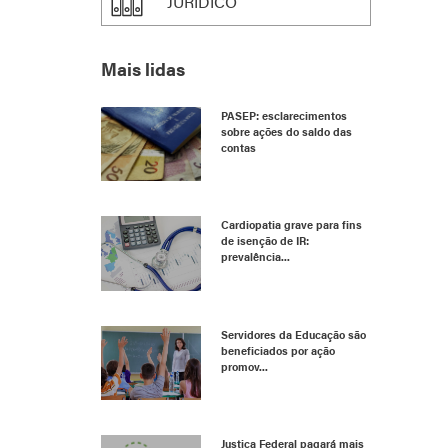
JURÍDICO
Mais lidas
PASEP: esclarecimentos
sobre ações do saldo das
contas
Cardiopatia grave para fins
de isenção de IR:
prevalência...
Servidores da Educação são
beneficiados por ação
promov...
Justiça Federal pagará mais