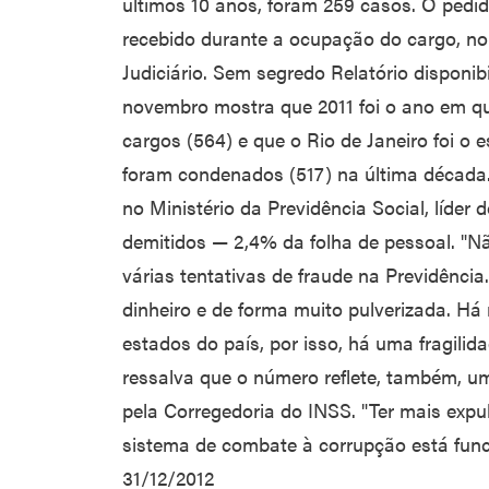
últimos 10 anos, foram 259 casos. O pedi
recebido durante a ocupação do cargo, no
Judiciário. Sem segredo Relatório disponi
novembro mostra que 2011 foi o ano em q
cargos (564) e que o Rio de Janeiro foi o 
foram condenados (517) na última década
no Ministério da Previdência Social, líder
demitidos — 2,4% da folha de pessoal. "N
várias tentativas de fraude na Previdênci
dinheiro e de forma muito pulverizada. Há
estados do país, por isso, há uma fragilid
ressalva que o número reflete, também, um 
pela Corregedoria do INSS. "Ter mais ex
sistema de combate à corrupção está funci
31/12/2012