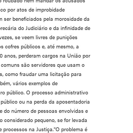
heiro roubado nem mandar os acusados
ico por atos de improbidade
m ser beneficiados pela morosidade da
recária do Judiciário e da infinidade de
 vezes, se veem livres de punições
s cofres públicos e, até mesmo, a
 10 anos, perderam cargos na União por
s comuns são servidores que usam o
os, como fraudar uma licitação para
bém, vários exemplos de
eiro público. O processo administrativo
 público ou na perda da aposentadoria
de do número de pessoas envolvidas e
 considerado pequeno, se for levada
 processos na Justiça."O problema é