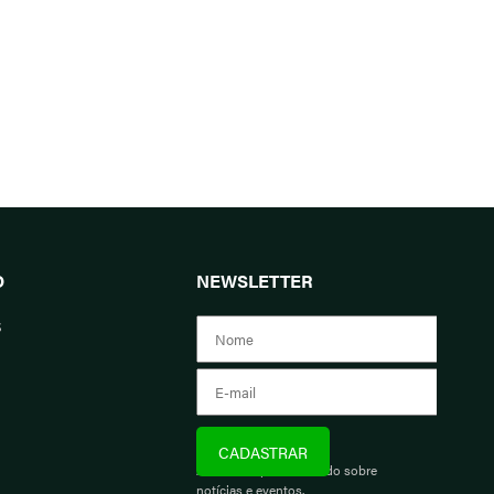
O
NEWSLETTER
s
Assine e fique informado sobre
notícias e eventos.