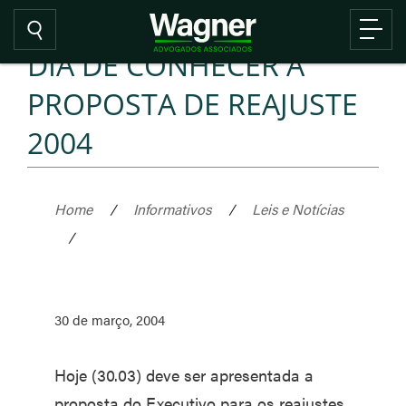
DIA DE CONHECER A
PROPOSTA DE REAJUSTE
2004
Home
/
Informativos
/
Leis e Notícias
/
30 de março, 2004
Hoje (30.03) deve ser apresentada a
proposta do Executivo para os reajustes