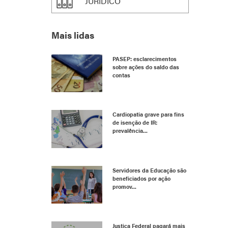
JURÍDICO
Mais lidas
PASEP: esclarecimentos
sobre ações do saldo das
contas
Cardiopatia grave para fins
de isenção de IR:
prevalência...
Servidores da Educação são
beneficiados por ação
promov...
Justiça Federal pagará mais