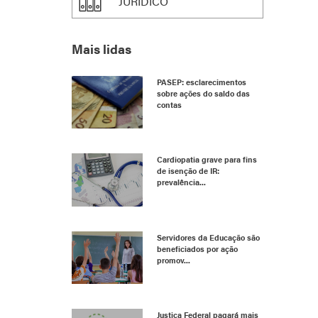
JURÍDICO
Mais lidas
PASEP: esclarecimentos
sobre ações do saldo das
contas
Cardiopatia grave para fins
de isenção de IR:
prevalência...
Servidores da Educação são
beneficiados por ação
promov...
Justiça Federal pagará mais