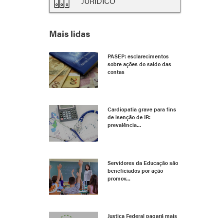
JURÍDICO
Mais lidas
PASEP: esclarecimentos
sobre ações do saldo das
contas
Cardiopatia grave para fins
de isenção de IR:
prevalência...
Servidores da Educação são
beneficiados por ação
promov...
Justiça Federal pagará mais