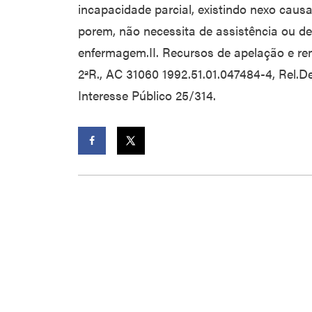
incapacidade parcial, existindo nexo causal
porem, não necessita de assistência ou d
enfermagem.II. Recursos de apelação e r
2ªR., AC 31060 1992.51.01.047484-4, Rel.De
Interesse Público 25/314.
Facebook
Twitter