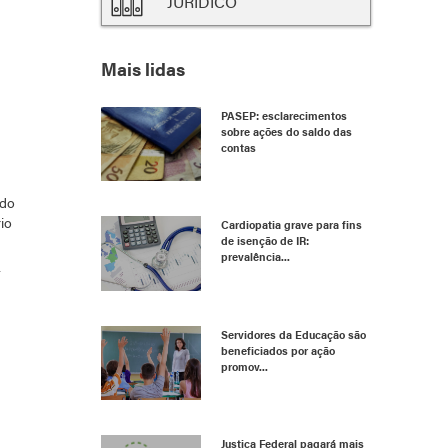
JURÍDICO
Mais lidas
PASEP: esclarecimentos
sobre ações do saldo das
contas
 do
io
Cardiopatia grave para fins
de isenção de IR:
prevalência...
Servidores da Educação são
beneficiados por ação
promov...
Justiça Federal pagará mais