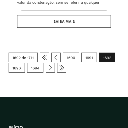
valor da condenação, sem se referir a qualquer
SAIBA MAIS
1692 de 1711
1690
1691
1692
1693
1694
INÍCIO