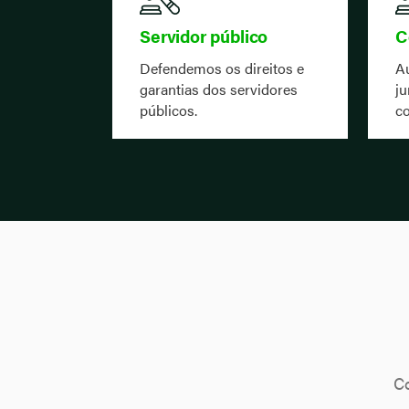
Servidor público
C
Defendemos os direitos e
A
garantias dos servidores
ju
públicos.
co
Co