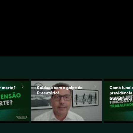
pe do
Como funciona a
Dona de cas
previdência para o
aposentar?
trabalhador rural?