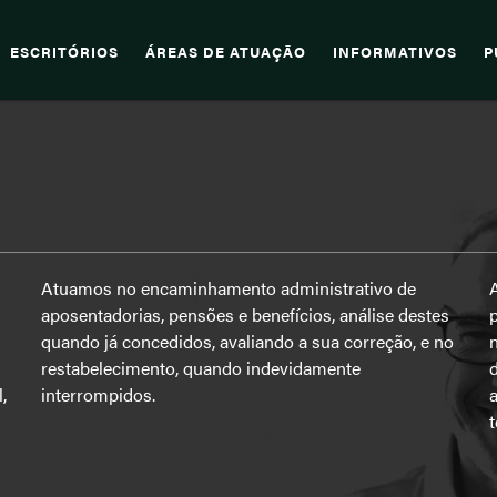
ESCRITÓRIOS
ÁREAS DE ATUAÇÃO
INFORMATIVOS
P
Atuamos no encaminhamento administrativo de
A
aposentadorias, pensões e benefícios, análise destes
p
quando já concedidos, avaliando a sua correção, e no
n
restabelecimento, quando indevidamente
d
interrompidos.
a
t