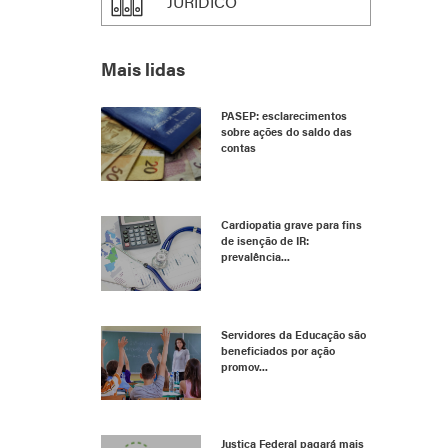
JURÍDICO
Mais lidas
PASEP: esclarecimentos
sobre ações do saldo das
contas
Cardiopatia grave para fins
de isenção de IR:
prevalência...
Servidores da Educação são
beneficiados por ação
promov...
Justiça Federal pagará mais