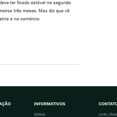
deve ter ficado estável no segundo
meiros três meses. Mas diz que vê
tria e no comércio.
UAÇÃO
INFORMATIVOS
CONTAT
Vídeos
Links Útei