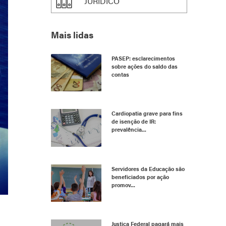
JURÍDICO
Mais lidas
PASEP: esclarecimentos
sobre ações do saldo das
contas
Cardiopatia grave para fins
de isenção de IR:
prevalência...
Servidores da Educação são
beneficiados por ação
promov...
Justiça Federal pagará mais