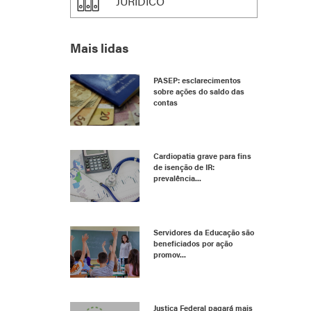
JURÍDICO
Mais lidas
PASEP: esclarecimentos
sobre ações do saldo das
contas
Cardiopatia grave para fins
de isenção de IR:
prevalência...
Servidores da Educação são
beneficiados por ação
promov...
Justiça Federal pagará mais