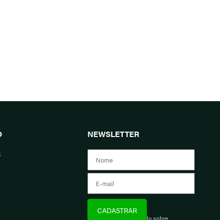
O
NEWSLETTER
s
Assine e fique informado sobre