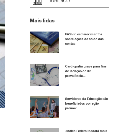
JURÍDICO
Mais lidas
PASEP: esclarecimentos
sobre ações do saldo das
contas
Cardiopatia grave para fins
de isenção de IR:
prevalência...
Servidores da Educação são
beneficiados por ação
promov...
Justiça Federal pagará mais