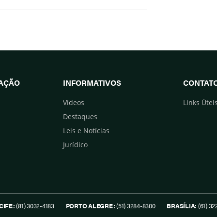
UAÇÃO
INFORMATIVOS
CONTAT
Vídeos
Links Útei
Destaques
Leis e Notícias
Jurídico
CIFE:
(81) 3032-4183
PORTO ALEGRE:
(51) 3284-8300
BRASÍLIA:
(61) 32