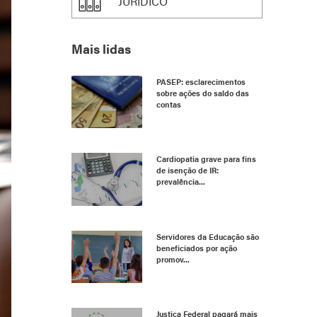
JURÍDICO
Mais lidas
PASEP: esclarecimentos
sobre ações do saldo das
contas
Cardiopatia grave para fins
de isenção de IR:
prevalência...
Servidores da Educação são
beneficiados por ação
promov...
Justiça Federal pagará mais