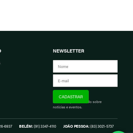
O
NEWSLETTER
s
Assine e fique informado sobre
notícias e eventos.
26-6937
BELÉM:
(91) 3347-4110
JOÃO PESSOA:
(83) 3021-5737