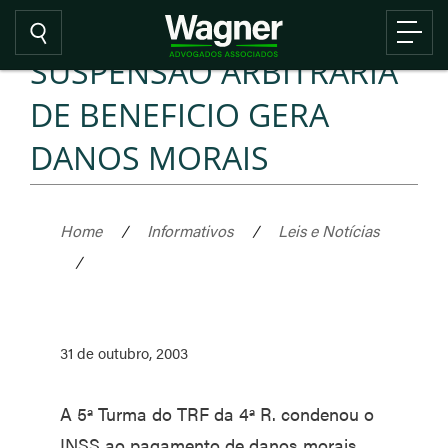
SUSPENSÃO ARBITRARIA
DE BENEFICIO GERA
DANOS MORAIS
Home
/
Informativos
/
Leis e Notícias
/
31 de outubro, 2003
A 5ª Turma do TRF da 4ª R. condenou o
INSS ao pagamento de danos morais