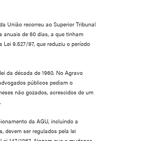
da União recorreu ao Superior Tribunal
as anuais de 60 dias, a que tinham
a Lei 9.527/97, que reduziu o período
 lei da década de 1960. No Agravo
 advogados públicos pediam o
meses não gozados, acrescidos de um
.
cionamento da AGU, incluindo a
s, devem ser regulados pela lei
-Lei 147/1967. Alegam que a mudança