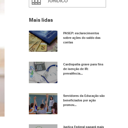
JURÍDICO
Mais lidas
PASEP: esclarecimentos
sobre ações do saldo das
contas
Cardiopatia grave para fins
de isenção de IR:
prevalência...
Servidores da Educação são
beneficiados por ação
promov...
Justiça Federal pagará mais