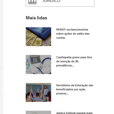
JURÍDICO
Mais lidas
PASEP: esclarecimentos
sobre ações do saldo das
contas
Cardiopatia grave para fins
de isenção de IR:
prevalência...
Servidores da Educação são
beneficiados por ação
promov...
Justiça Federal pagará mais