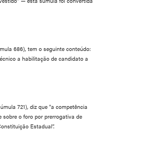
nvestido” — esta súmula foi convertida
mula 686), tem o seguinte conteúdo:
técnico a habilitação de candidato a
úmula 721), diz que "a competência
e sobre o foro por prerrogativa de
onstituição Estadual”.