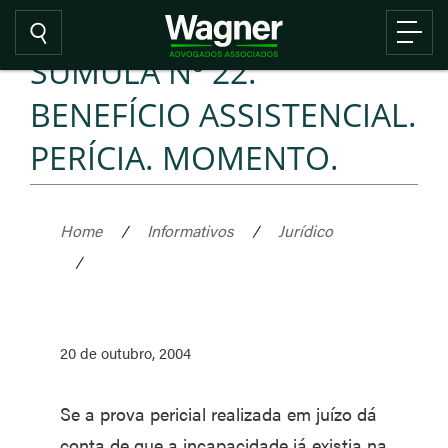
SÚMULA Nº 22.
BENEFÍCIO ASSISTENCIAL.
PERÍCIA. MOMENTO.
Home
/
Informativos
/
Jurídico
/
20 de outubro, 2004
Se a prova pericial realizada em juízo dá
conta de que a incapacidade já existia na