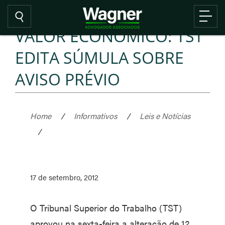
VALOR ECONÔMICO: TST
EDITA SÚMULA SOBRE
AVISO PRÉVIO
Home
/
Informativos
/
Leis e Notícias
/
17 de setembro, 2012
O Tribunal Superior do Trabalho (TST)
aprovou na sexta-feira a alteração de 12