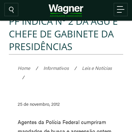
PF INDICA Nº 2 DA AGU E
CHEFE DE GABINETE DA
PRESIDÊNCIAS
Home
/
Informativos
/
Leis e Notícias
/
25 de novembro, 2012
Agentes da Polícia Federal cumpriram
mandados de busca e apreensão ontem