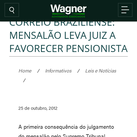
CORREIO BRAZILIENSE:
MENSALÃO LEVA JUIZ A
FAVORECER PENSIONISTA
Home
/
Informativos
/
Leis e Notícias
/
25 de outubro, 2012
A primeira consequência do julgamento
do mensalão pelo Supremo Tribunal