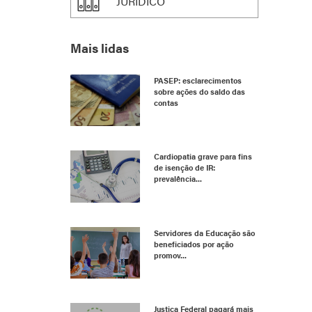
JURÍDICO
Mais lidas
PASEP: esclarecimentos
sobre ações do saldo das
contas
Cardiopatia grave para fins
de isenção de IR:
prevalência...
Servidores da Educação são
beneficiados por ação
promov...
Justiça Federal pagará mais